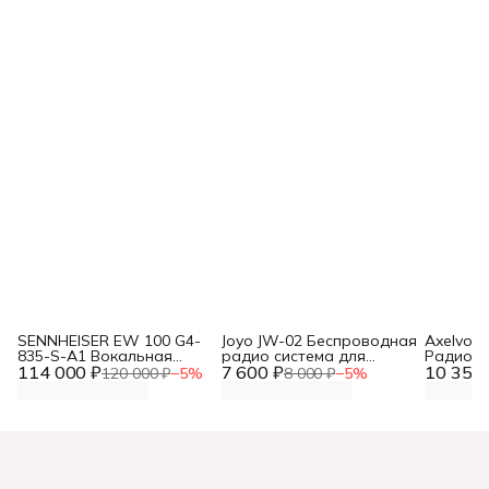
SENNHEISER EW 100 G4-
Joyo JW-02 Беспроводная
Axelvox
835-S-A1 Вокальная
радио система для
Радиоси
114 000 ₽
радиосистема с ручным
7 600 ₽
гитары
10 355 
ручными
120 000 ₽
−
5
%
8 000 ₽
−
5
%
микрофоном