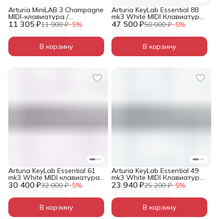
Arturia MiniLAB 3 Champagne
Arturia KeyLab Essential 88
MIDI-клавиатура /
mk3 White MIDI Клавиатура
11 305 ₽
контроллер с пэдами
47 500 ₽
/ контроллер
11 900 ₽
−
5
%
50 000 ₽
−
5
%
В корзину
В корзину
Arturia KeyLab Essential 61
Arturia KeyLab Essential 49
mk3 White MIDI клавиатура /
mk3 White MIDI Клавиатура
30 400 ₽
контроллер
23 940 ₽
/ контроллер
32 000 ₽
−
5
%
25 200 ₽
−
5
%
В корзину
В корзину