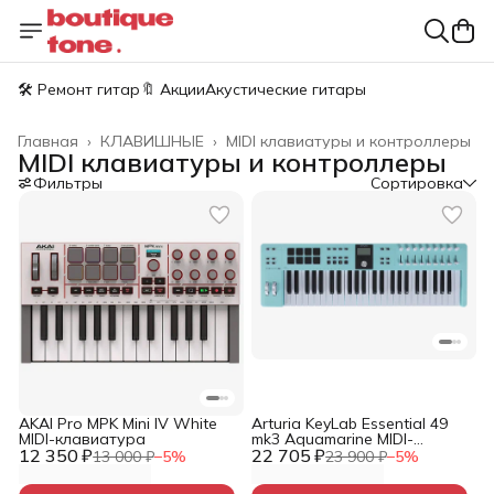
🛠️ Ремонт гитар
🔖 Акции
Акустические гитары
Главная
›
КЛАВИШНЫЕ
›
MIDI клавиатуры и контроллеры
MIDI клавиатуры и контроллеры
Фильтры
Сортировка
AKAI Pro MPK Mini IV White
Arturia KeyLab Essential 49
MIDI-клавиатура
mk3 Aquamarine MIDI-
12 350 ₽
22 705 ₽
клавиатура / контроллер
13 000 ₽
−
5
%
23 900 ₽
−
5
%