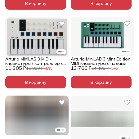
В корзину
В корзину
Arturia MiniLAB 3 MIDI-
Arturia MiniLAB 3 Mint Edition
клавиатура / контроллер с
MIDI клавиатура с пэдами
11 305 ₽
пэдами
13 766 ₽
11 900 ₽
−
5
%
14 490 ₽
−
5
%
В корзину
В корзину