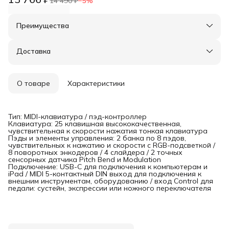
14 490 ₽
−
5
%
Преимущества
Оплата частями в Сплит
Доставка в пункты выдачи или до двери
Доставка
Удобный возврат
О товаре
Характеристики
Тип: MIDI-клавиатура / пэд-контроллер
Клавиатура: 25 клавишная высококачественная,
чувствительная к скорости нажатия тонкая клавиатура
Пэды и элементы управления: 2 банка по 8 пэдов,
чувствительных к нажатию и скорости с RGB-подсветкой /
8 поворотных энкодеров / 4 слайдера / 2 точных
сенсорных датчика Pitch Bend и Modulation
Подключение: USB-C для подключения к компьютерам и
iPad / MIDI 5-контактный DIN выход для подключения к
внешним инструментам, оборудованию / вход Control для
педали: сустейн, экспрессии или ножного переключателя