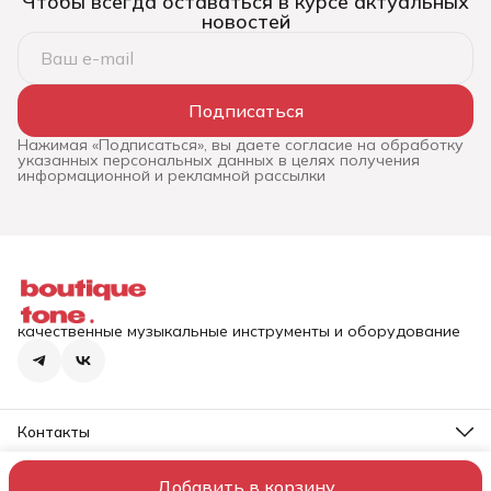
Чтобы всегда оставаться в курсе актуальных
новостей
Подписаться
Нажимая «Подписаться», вы даете согласие на обработку
указанных персональных данных в целях получения
информационной и рекламной рассылки
качественные музыкальные инструменты и оборудование
Контакты
Адрес
г. Пермь, ул. Луначарского, 75
Добавить в корзину
ИП Репин Е.А.
Доставка и оплата
Правила возврата
Реквизиты
Телефон