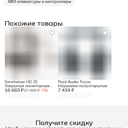
MIDI клавиатуры и контроллеры
Похожие товары
Sennheiser HD 25
Fluid Audio Focus
Закрытые мониторные
Наушники полуоткрытые
16 665 ₽
проводные наушники
7 439 ₽
17 900 ₽
−
7
%
Получите скидку