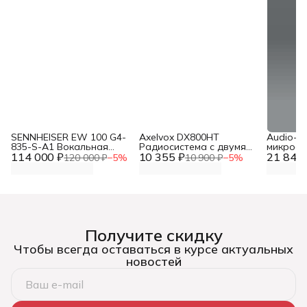
SENNHEISER EW 100 G4-
Axelvox DX800HT
Audio-T
835-S-A1 Вокальная
Радиосистема с двумя
микрофо
114 000 ₽
радиосистема с ручным
10 355 ₽
ручными микрофонами
21 841 
записи 
120 000 ₽
−
5
%
10 900 ₽
−
5
%
микрофоном
выступл
Получите скидку
Чтобы всегда оставаться в курсе актуальных
новостей