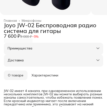
Главная
›
Микрофоны
Joyo JW-02 Беспроводная радио
система для гитары
7 600 ₽
8 000 ₽
−
5
%
Преимущества
Оплата частями в Сплит
Доставка в пункты выдачи или до двери
Доставка
Удобный возврат
О товаре
Характеристики
JW-02 имеет 4 канала, при одновременном использовании
нескольких комплектов JW-02 вы можете выбирать разные
каналы самостоятельно, чтобы избежать появления помех.
Если красный индикатор мигает после включения
передатчика или приемника, это указывает на низкий