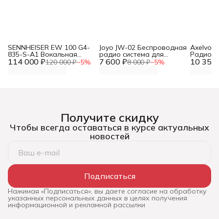
SENNHEISER EW 100 G4-
Joyo JW-02 Беспроводная
Axelvox
835-S-A1 Вокальная
радио система для
Радиоси
114 000 ₽
радиосистема с ручным
7 600 ₽
гитары
10 355 
ручными
120 000 ₽
−
5
%
8 000 ₽
−
5
%
микрофоном
Получите скидку
Чтобы всегда оставаться в курсе актуальных
новостей
Подписаться
Нажимая «Подписаться», вы даете согласие на обработку
указанных персональных данных в целях получения
информационной и рекламной рассылки