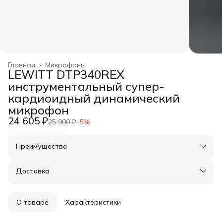
Главная
›
Микрофоны
LEWITT DTP340REX
инструментальный супер-
кардиоидный динамический
микрофон
24 605 ₽
25 900 ₽
−
5
%
Преимущества
Оплата частями в Сплит
Доставка в пункты выдачи или до двери
Доставка
Удобный возврат
О товаре
Характеристики