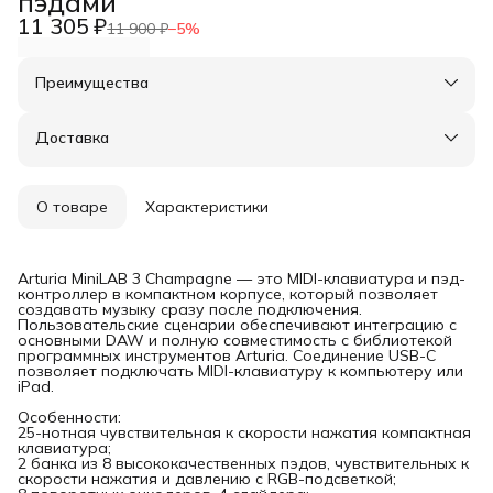
пэдами
11 305 ₽
11 900 ₽
−
5
%
Преимущества
Оплата частями в Сплит
Доставка в пункты выдачи или до двери
Доставка
Удобный возврат
О товаре
Характеристики
Arturia MiniLAB 3 Champagne — это MIDI-клавиатура и пэд-
контроллер в компактном корпусе, который позволяет
создавать музыку сразу после подключения.
Пользовательские сценарии обеспечивают интеграцию с
основными DAW и полную совместимость с библиотекой
программных инструментов Arturia. Соединение USB-C
позволяет подключать MIDI-клавиатуру к компьютеру или
iPad.
Особенности:
25-нотная чувствительная к скорости нажатия компактная
клавиатура;
2 банка из 8 высококачественных пэдов, чувствительных к
скорости нажатия и давлению с RGB-подсветкой;