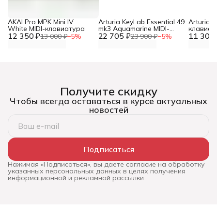
AKAI Pro MPK Mini IV
Arturia KeyLab Essential 49
Arturia M
White MIDI-клавиатура
mk3 Aquamarine MIDI-
клавиат
12 350 ₽
22 705 ₽
клавиатура / контроллер
11 305 
с пэдам
13 000 ₽
−
5
%
23 900 ₽
−
5
%
Получите скидку
Чтобы всегда оставаться в курсе актуальных
новостей
Подписаться
Нажимая «Подписаться», вы даете согласие на обработку
указанных персональных данных в целях получения
информационной и рекламной рассылки