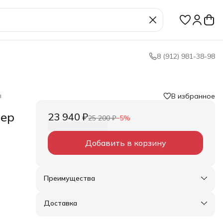
8 (912) 981-38-98
ы
В избранное
лер
23 940 ₽
25 200 ₽
−
5
%
Добавить в корзину
ть и
е
Преимущества
Оплата частями в Сплит
Доставка в пункты выдачи или до двери
Доставка
Удобный возврат
нем