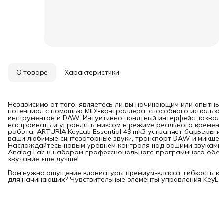
О товаре
Характеристики
Независимо от того, являетесь ли вы начинающим или опытны
потенциал с помощью MIDI-контроллера, способного исполь
инструментов и DAW. Интуитивно понятный интерфейс позво
настраивать и управлять миксом в режиме реального времен
работа, ARTURIA KeyLab Essential 49 mk3 устраняет барьеры 
ваши любимые синтезаторные звуки, транспорт DAW и микшер
Наслаждайтесь новым уровнем контроля над вашими звуками
Analog Lab и набором профессионального программного обе
звучание еще лучше!
Вам нужно ощущение клавиатуры премиум-класса, гибкость 
для начинающих? Чувствительные элементы управления KeyLa