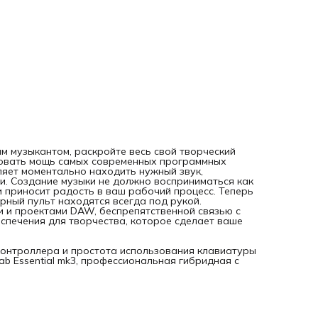
беспрепятственной связью с Analog Lab и набором
профессионального программного обеспечения для
творчества, которое сделает ваше звучание еще лучше!
Вам нужно ощущение клавиатуры премиум-класса, гибкос
контроллера и простота использования клавиатуры для
начинающих? Чувствительные элементы управления KeyL
Essential mk3, профессиональная гибридная с
м музыкантом, раскройте весь свой творческий
зовать мощь самых современных программных
ляет моментально находить нужный звук,
и. Создание музыки не должно восприниматься как
и приносит радость в ваш рабочий процесс. Теперь
ный пульт находятся всегда под рукой.
 и проектами DAW, беспрепятственной связью с
спечения для творчества, которое сделает ваше
контроллера и простота использования клавиатуры
b Essential mk3, профессиональная гибридная с