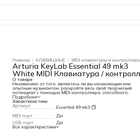
Главная
›
КЛАВИШНЫЕ
›
MIDI клавиатуры и контроллер
Arturia KeyLab Essential 49 mk3
White MIDI Клавиатура / контрол
О товаре
Независимо от того, являетесь ли вы начинающим или
опытным музыкантом, раскройте весь свой творческий
потенциал с помощью MIDI-контроллера, способного
использовать мощь самых современных программных
Подробнее
инструментов и DAW. Интуитивно понятный интерфейс
Характеристики
позволяет моментально находить нужный звук, настраива
Артикул
Essential 49 mk3
управлять миксом в режиме реального времени. Создани
музыки не должно восприниматься как работа, ARTURIA
MIDI порт
Да
KeyLab Essential 49 mk3 устраняет барьеры и приносит
USB-порт
Да
радость в ваш рабочий процесс. Теперь ваши любимые
Все характеристики
синтезаторные звуки, транспорт DAW и микшерный пульт
находятся всегда под рукой. Наслаждайтесь новым уров
контроля над вашими звуками и проектами DAW,