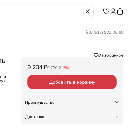
8 (912) 981-38-98
В избранное
ль
9 234 ₽
9 720 ₽
−
5
%
” и
кую
Добавить в корзину
ю
т
ючать
Преимущества
Оплата частями в Сплит
”
Доставка в пункты выдачи или до двери
ирмы
Доставка
Удобный возврат