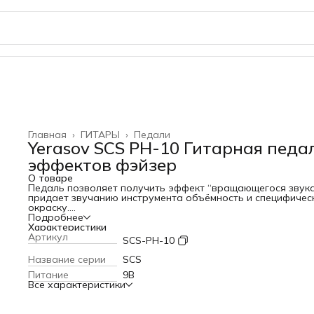
Главная
›
ГИТАРЫ
›
Педали
Yerasov SCS PH-10 Гитарная педа
эффектов фэйзер
О товаре
Педаль позволяет получить эффект “вращающегося звукa
придает звучанию инструмента объёмность и специфичес
окраску.
Регуляторами SPEED и DEPTH можно подобрать желаему
Подробнее
частоту и глубину модуляции. Регулятор COLOR добавляе
Характеристики
окраску в звук, подчеркивая резонансные частоты в
Артикул
SCS-PH-10
выходном сигнале. Переключатель 4/8 позволяет перекл
количество фазовращающих цепочек, которые влияют на
Название серии
SCS
окраску звучания инструмента. Настоящий “TRUE BYPASS
Питание
9В
обеспечивается применением ножного переключателя ф
Все характеристики
ALPHA. Совместим с YERASOV SCS Pedalboard.
Технические характеристики:
Регуляторы: Speed, Depth, Color, 4/8 переключатель