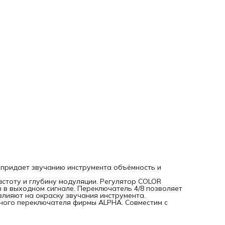
фазовращающих цепочек
Переключатель: Вкл/Выкл
Входы/выходы: 1 x гитарный/1 x на усилитель
Входное сопротивление, МОм: 1
Питание: Батарея типа <крона> или адаптер 9 В
Потребляемый ток, мА, не более: 12
Габариты не более: 112 x 62 x 50
Масса педали, кг, не более: 0,25
 придает звучанию инструмента объёмность и
тоту и глубину модуляции. Регулятор COLOR
 в выходном сигнале. Переключатель 4/8 позволяет
лияют на окраску звучания инструмента.
ного переключателя фирмы ALPHA. Совместим с