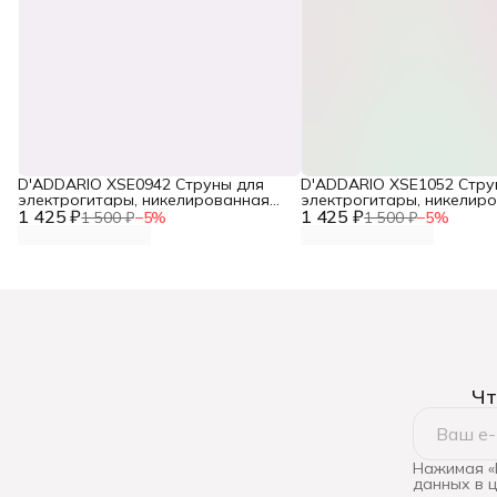
D'ADDARIO XSE0942 Струны для
D'ADDARIO XSE1052 Стру
электрогитары, никелированная
электрогитары, никелир
1 425 ₽
сталь, с покрытием, 9-42
1 425 ₽
сталь, с покрытием
1 500 ₽
−
5
%
1 500 ₽
−
5
%
Чт
Нажимая «
данных в 