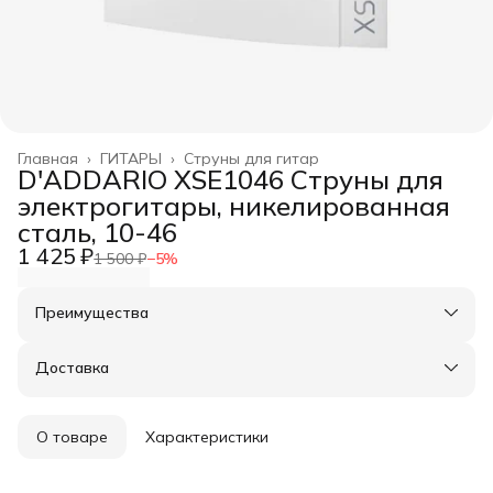
Главная
›
ГИТАРЫ
›
Струны для гитар
D'ADDARIO XSE1046 Струны для
электрогитары, никелированная
сталь, 10-46
1 425 ₽
1 500 ₽
−
5
%
Преимущества
Оплата частями в Сплит
Доставка в пункты выдачи или до двери
Доставка
Удобный возврат
О товаре
Характеристики