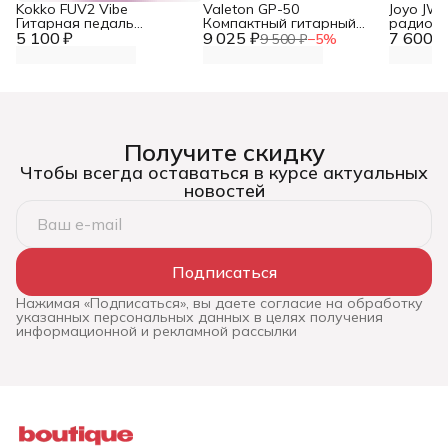
Kokko FUV2 Vibe
Valeton GP-50
Joyo JW
Гитарная педаль
Компактный гитарный
радио с
5 100 ₽
эффектов
9 025 ₽
процессор эффектов
7 600 ₽
гитары
9 500 ₽
−
5
%
Получите скидку
Чтобы всегда оставаться в курсе актуальных
новостей
Подписаться
Нажимая «Подписаться», вы даете согласие на обработку
указанных персональных данных в целях получения
информационной и рекламной рассылки