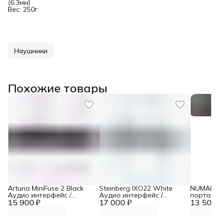
(6.3мм)
Вес: 250г
Наушники
Похожие товары
Arturia MiniFuse 2 Black
Steinberg IXO22 White
NUMARK 
Аудио интерфейс /
Аудио интерфейс /
портати
15 900 ₽
звуковая карта USB
17 000 ₽
звуковая карта USB
13 500 
контрол
ПО Serat