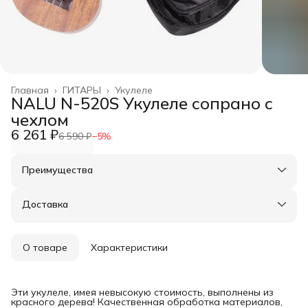
Главная
›
ГИТАРЫ
›
Укулеле
NALU N-520S Укулеле сопрано с
чехлом
6 261 ₽
6 590 ₽
−
5
%
Преимущества
Оплата частями в Сплит
Доставка в пункты выдачи или до двери
Доставка
Удобный возврат
О товаре
Характеристики
Эти укулеле, имея невысокую стоимость, выполнены из
красного дерева! Качественная обработка материалов,