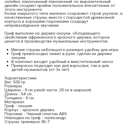
склейка, законченный лаконичный, но выразительный
дизайн создают крайне положительное впечатление от
этого инструмента.
Колки закрытого типа железно сохраняют строй укулеле, а
качественные струны, вместе с породистой древесиной
корпуса и хорошими порожками создадут
непревзойденное звучание.
Гриф выполнен из дерева окоуме, обладающего
свойствами африканского красного дерева, которое
ценится в производстве музыкальных инструментов.
Мягкие струны небольшого размера удобны для игры.
Гриф превосходно лежит в руке, сделан из дерева
окоуме.
В комплект входит удобный и вместительный чехол.
Прекрасно подходит как для взрослых, так и для
детей-музыкантов (от 3х лет).
Характеристики:
Вес: 500 гр
Размеры:
Ширина - 9 см узкой части, 18 см в широкой.
Длина - 54 см.
Толщина - 6 см.
Материал:
Гриф - окоуме.
Корпус - красное дерево.
Порожки - Черный пластик ABS.
Накладка на гриф - палисандр.
Струны: примерно 65-7