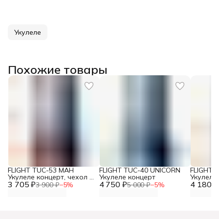
Укулеле
Похожие товары
FLIGHT TUC-53 MAH
FLIGHT TUC-40 UNICORN
FLIGHT 
Укулеле концерт, чехол в
Укулеле концерт
Укулеле
3 705 ₽
комплекте
4 750 ₽
4 180 ₽
чехлом
3 900 ₽
−
5
%
5 000 ₽
−
5
%