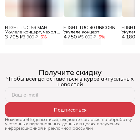
FLIGHT TUC-53 MAH
FLIGHT TUC-40 UNICORN
FLIGHT 
Укулеле концерт, чехол в
Укулеле концерт
Укулеле
3 705 ₽
комплекте
4 750 ₽
4 180 ₽
чехлом
3 900 ₽
−
5
%
5 000 ₽
−
5
%
Получите скидку
Чтобы всегда оставаться в курсе актуальных
новостей
Подписаться
Нажимая «Подписаться», вы даете согласие на обработку
указанных персональных данных в целях получения
информационной и рекламной рассылки