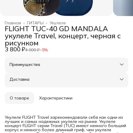
Главная
›
ГИТАРЫ
›
Укулеле
FLIGHT TUC-40 GD MANDALA
укулеле Travel, концерт, черная с
рисунком
3 800 ₽
4 000 ₽
−
5
%
Преимущества
Оплата частями в Сплит
Доставка в пункты выдачи или до двери
Доставка
Удобный возврат
О товаре
Характеристики
Укулеле FLIGHT Travel зарекомендовали себя как одни из
лучших и самых надежных укулеле на рынке. Укулеле
концерт FLIGHT серии Travel (TUC) имеют немного больший
корпус и немного более длинный гриф, чем укулеле