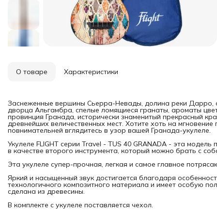
О товаре
Характеристики
Заснеженные вершины Сьерра-Невады, долина реки Дарро, с
дворца Альгамбра, спелые ломящиеся гранаты, ароматы цвет
провинция Гранада, исторически знаменитый прекрасный кра
древнейших величественных мест. Хотите хоть на мгновение 
повнимательней вглядитесь в узор вашей Гранада-укулеле.
Укулеле FLIGHT серии Travel - TUS 40 GRANADA - эта модель 
в качестве второго инструмента, который можно брать с соб
Эта укулеле супер-прочная, легкая и самое главное потряса
Яркий и насыщенный звук достигается благодаря особенностя
технологичного композитного материала и имеет особую по
сделана из древесины.
В комплекте с укулеле поставляется чехол.