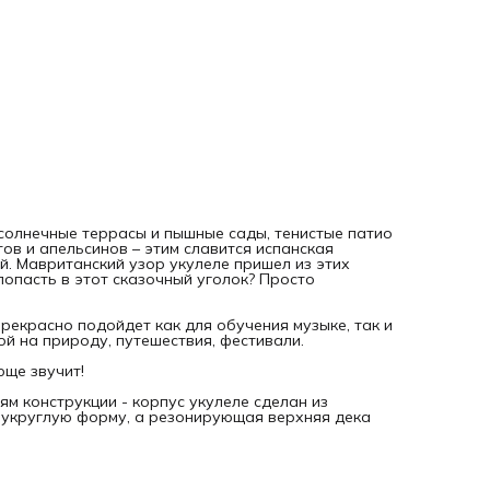
Эта укулеле супер-прочная, легкая и самое главное
потрясающе звучит!
Яркий и насыщенный звук достигается благодаря
особенностям конструкции - корпус укулеле сделан из
технологичного композитного материала и имеет особую
полукруглую форму, а резонирующая верхняя дека сдел
из древесины.
В комплекте с укулеле поставляется чехол.
олнечные террасы и пышные сады, тенистые патио
ов и апельсинов – этим славится испанская
й. Мавританский узор укулеле пришел из этих
попасть в этот сказочный уголок? Просто
прекрасно подойдет как для обучения музыке, так и
ой на природу, путешествия, фестивали.
юще звучит!
м конструкции - корпус укулеле сделан из
лукруглую форму, а резонирующая верхняя дека