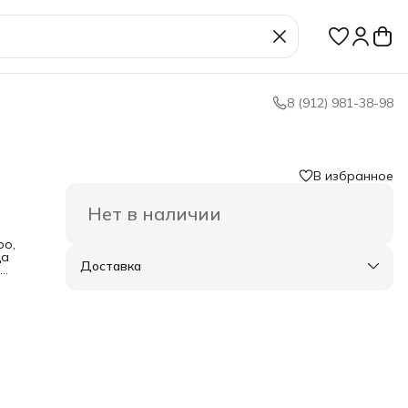
8 (912) 981-38-98
В избранное
Нет в наличии
ро,
ца
Доставка
,
 узор
к?
а-
ль
обой