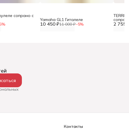
кулеле сопрано с
TERRIS 
Yamaha GL1 Гиталеле
сопран
10 450 ₽
2 755 
5
%
11 000 ₽
−
5
%
тей
саться
сональных
Контакты