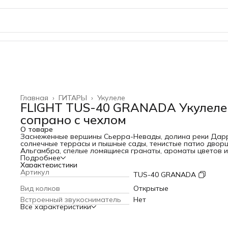
Главная
›
ГИТАРЫ
›
Укулеле
FLIGHT TUS-40 GRANADA Укулеле
сопрано с чехлом
О товаре
Заснеженные вершины Сьерра-Невады, долина реки Дар
солнечные террасы и пышные сады, тенистые патио двор
Альгамбра, спелые ломящиеся гранаты, ароматы цветов и
апельсинов – этим славится испанская провинция Гранада
Подробнее
исторически знаменитый прекрасный край. Мавританский
Характеристики
укулеле пришел из этих древнейших величественных мест.
Артикул
TUS-40 GRANADA
Хотите хоть на мгновение попасть в этот сказочный уголо
Просто повнимательней вглядитесь в узор вашей Гранад
Вид колков
Открытые
укулеле.
Встроенный звукосниматель
Нет
Укулеле FLIGHT серии Travel - TUS 40 GRANADA - эта моде
Все характеристики
прекрасно подойдет как для обучения музыке, так и в
качестве второго инструмента, который можно брать с с
на природу, путешествия, фестивали.