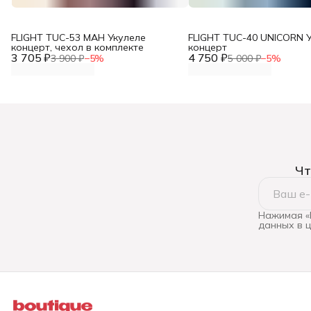
FLIGHT TUC-53 MAH Укулеле
FLIGHT TUC-40 UNICORN 
концерт, чехол в комплекте
концерт
3 705 ₽
4 750 ₽
3 900 ₽
−
5
%
5 000 ₽
−
5
%
Чт
Нажимая «
данных в 