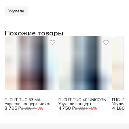
Укулеле
Похожие товары
FLIGHT TUC-53 MAH
FLIGHT TUC-40 UNICORN
FLIGHT 
Укулеле концерт, чехол в
Укулеле концерт
Укулеле
3 705 ₽
комплекте
4 750 ₽
4 180 ₽
чехлом
3 900 ₽
−
5
%
5 000 ₽
−
5
%