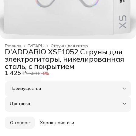
Главная
›
ГИТАРЫ
›
Струны для гитар
D'ADDARIO XSE1052 Струны для
электрогитары, никелированная
сталь, с покрытием
1 425 ₽
1 500 ₽
−
5
%
Преимущества
Оплата частями в Сплит
Доставка в пункты выдачи или до двери
Доставка
Удобный возврат
О товаре
Характеристики