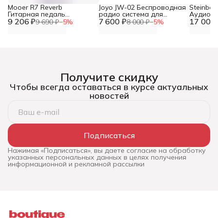
Mooer R7 Reverb
Joyo JW-02 Беспроводная
Steinber
Гитарная педаль
радио система для
Аудио и
9 206 ₽
эффектов цифровой
7 600 ₽
гитары
17 000 
звукова
9 690 ₽
−
5
%
8 000 ₽
−
5
%
ревербератор для
гитары
Получите скидку
Чтобы всегда оставаться в курсе актуальных
новостей
Подписаться
Нажимая «Подписаться», вы даете согласие на обработку
указанных персональных данных в целях получения
информационной и рекламной рассылки