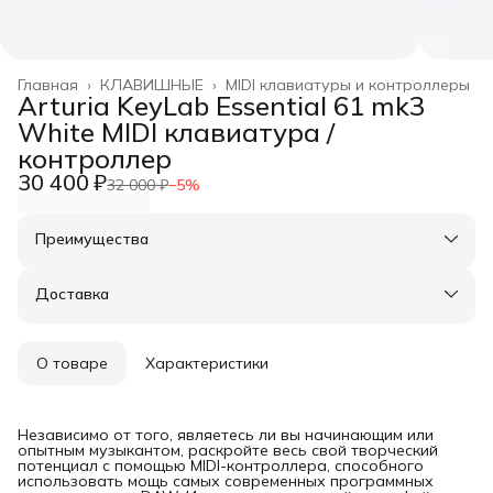
Главная
›
КЛАВИШНЫЕ
›
MIDI клавиатуры и контроллеры
Arturia KeyLab Essential 61 mk3
White MIDI клавиатура /
контроллер
30 400 ₽
32 000 ₽
−
5
%
Преимущества
Оплата частями в Сплит
Доставка в пункты выдачи или до двери
Доставка
Удобный возврат
О товаре
Характеристики
Независимо от того, являетесь ли вы начинающим или
опытным музыкантом, раскройте весь свой творческий
потенциал с помощью MIDI-контроллера, способного
использовать мощь самых современных программных