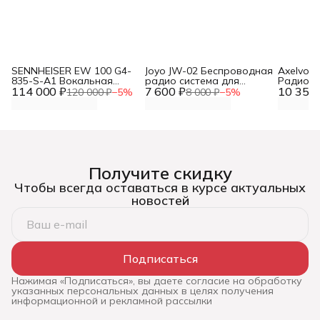
SENNHEISER EW 100 G4-
Joyo JW-02 Беспроводная
Axelvox
835-S-A1 Вокальная
радио система для
Радиоси
114 000 ₽
радиосистема с ручным
7 600 ₽
гитары
10 355 
ручными
120 000 ₽
−
5
%
8 000 ₽
−
5
%
микрофоном
Получите скидку
Чтобы всегда оставаться в курсе актуальных
новостей
Подписаться
Нажимая «Подписаться», вы даете согласие на обработку
указанных персональных данных в целях получения
информационной и рекламной рассылки