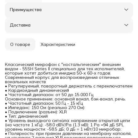
Преимущества
Оплата частями в Сплит
Доставка в пункты выдачи или до двери
Доставка
Удобный возврат
О товаре
Характеристики
Классический микрофон с "ностальгическим" внешним
видом - 55SH Series II специально для тех исполнителей,
которые хотят добиться имиджа 50-х 60-х годов.
Современный корпус для воспроизведения отличных
вокальных качеств
• Регулируемый, поворотный держатель с переключателем
• Кардиоидный динамический
• Частотный диапазон: от 50 до 15.000 Гц
Основное применение: основной вокал, бэк-вокал, речь.
• Частотный диапазон: 50 Гц - 15 кГц
• Импеданс: 150 Ом (реально 270 Ом)
• Подключение (разъем): XLR
• Тип: динамический
• Уровень выходного сигнала: напряжение открытой цепи
(на частоте 1 кГц): -58.0 dBV/Pa (1.3 мВ); 1 Pa =94 дБ SPL
уровень мощности: -58.5 дБ; 0 дБ = 1 мВт/10 микробар;
• Полярность: при прямом давлении на мембрану капсюля,
на контакте 2 разъема XLR возникает положительное