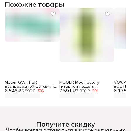
Похожие товары
Mooer GWF4 GR
MOOER Mod Factory
VOX AP3
Беспроводной футсвитч
Гитарная педаль
BOUTIQU
6 546 ₽
для гитар GTRS, 4 кнопки
7 591 ₽
эффектов модуляции (11
6 175 ₽
усилите
6 890 ₽
−
5
%
7 990 ₽
−
5
%
в 1)
Получите скидку
Чтобы всегда оставаться в курсе актуальных