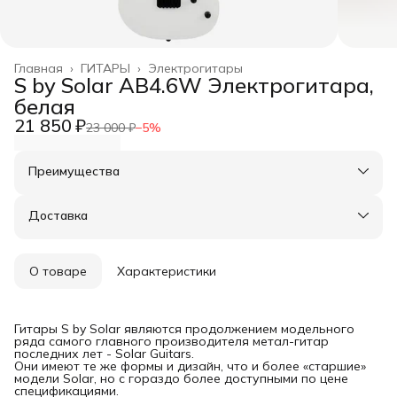
Главная
›
ГИТАРЫ
›
Электрогитары
S by Solar AB4.6W Электрогитара,
белая
21 850 ₽
23 000 ₽
−
5
%
Преимущества
Оплата частями в Сплит
Доставка в пункты выдачи или до двери
Доставка
Удобный возврат
О товаре
Характеристики
Гитары S by Solar являются продолжением модельного
ряда самого главного производителя метал-гитар
последних лет - Solar Guitars.
Они имеют те же формы и дизайн, что и более «старшие»
модели Solar, но с гораздо более доступными по цене
спецификациями.