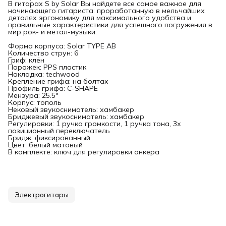
В гитарах S by Solar Вы найдете все самое важное для
начинающего гитариста: проработанную в мельчайших
деталях эргономику для максимального удобства и
правильные характеристики для успешного погружения в
мир рок- и метал-музыки.
Форма корпуса: Solar TYPE AB
Количество струн: 6
Гриф: клён
Порожек: PPS пластик
Накладка: techwood
Крепление грифа: на болтах
Профиль грифа: C-SHAPE
Мензура: 25.5"
Корпус: тополь
Нековый звукосниматель: хамбакер
Бриджевый звукосниматель: хамбакер
Регулировки: 1 ручка громкости, 1 ручка тона, 3х
позиционный переключатель
Бридж: фиксированный
Цвет: белый матовый
В комплекте: ключ для регулировки анкера
Электрогитары