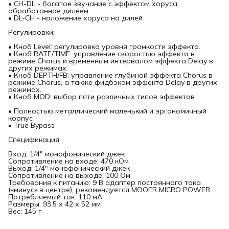
• CH-DL - богатое звучание с эффектом хоруса,
обработанное дилеем
• DL-CH - наложение хоруса на дилей
Регулировки:
• Кноб Level: регулировка уровня громкости эффекта.
• Кноб RATE/TIME: управление скоростью эффекта в
режиме Chorus и временным интервалом эффекта Delay в
других режимах.
• Кноб DEPTH/FB: управление глубиной эффекта Chorus в
режиме Chorus, а также фидбэком эффекта Delay в других
режимах.
• Кноб MOD: выбор пяти различных типов эффектов.
• Полностью металлический маленький и эргономичный
корпус
• True Bypass
Спецификация
Вход: 1/4" монофонический джек
Сопротивление на входе: 470 кОм
Выход: 1/4" монофонический джек
Сопротивление на выходе: 100 Ом
Требования к питанию: 9 В адаптер постоянного тока
(«минус» в центре), рекомендуется MOOER MICRO POWER
Потребляемый ток: 110 мА
Размеры: 93,5 х 42 х 52 мм
Вес: 145 г