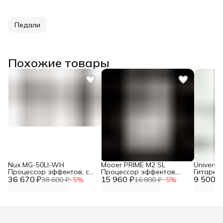
Педали
Похожие товары
Nux MG-50LI-WH
Mooer PRIME M2 SL
Univers
Процессор эффектов, с
Процессор эффектов,
Гитарна
36 670 ₽
аккамулятором, белый
15 960 ₽
портативный
9 500 ₽
эффектов
38 600 ₽
−
5
%
16 800 ₽
−
5
%