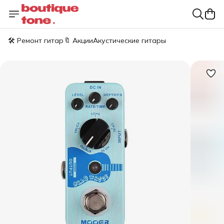
🛠️ Ремонт гитар
🔖 Акции
Акустические гитары