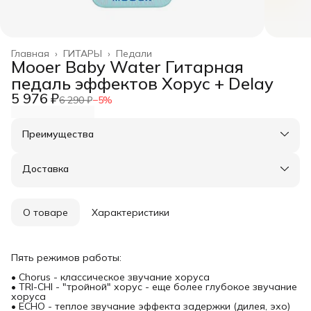
Главная
›
ГИТАРЫ
›
Педали
Mooer Baby Water Гитарная
педаль эффектов Хорус + Delay
5 976 ₽
6 290 ₽
−
5
%
Преимущества
Оплата частями в Сплит
Доставка в пункты выдачи или до двери
Доставка
Удобный возврат
О товаре
Характеристики
Пять режимов работы:
• Chorus - классическое звучание хоруса
• TRI-CHI - "тройной" хорус - еще более глубокое звучание
хоруса
• ECHO - теплое звучание эффекта задержки (дилея, эхо)