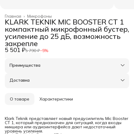
Главная
›
Микрофоны
KLARK TEKNIK MIC BOOSTER CT 1
компактный микрофонный бустер,
усиление до 25 дБ, возможность
закрепле
5 501 ₽
5 790 ₽
−
5
%
Преимущества
Оплата частями в Сплит
Доставка в пункты выдачи или до двери
Доставка
Удобный возврат
О товаре
Характеристики
Klark Teknik представляет новый предусилитель Mic Booster
CT 1, который предназначен для ситуаций, когда входы
микшера или аудиоинтерфейса дают недостаточный
уровень усиления.