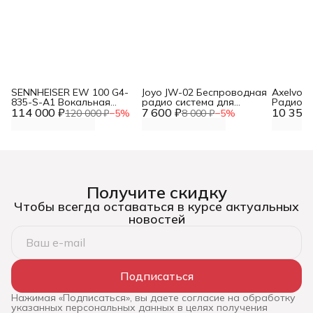
SENNHEISER EW 100 G4-
Joyo JW-02 Беспроводная
Axelvox
835-S-A1 Вокальная
радио система для
Радиоси
114 000 ₽
радиосистема с ручным
7 600 ₽
гитары
10 355 
ручными
120 000 ₽
−
5
%
8 000 ₽
−
5
%
микрофоном
Получите скидку
Чтобы всегда оставаться в курсе актуальных
новостей
Подписаться
Нажимая «Подписаться», вы даете согласие на обработку
указанных персональных данных в целях получения