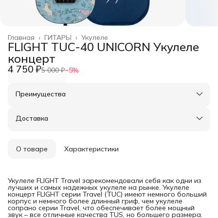
Главная
›
ГИТАРЫ
›
Укулеле
FLIGHT TUC-40 UNICORN Укулеле
концерт
4 750 ₽
5 000 ₽
−
5
%
Преимущества
Оплата частями в Сплит
Доставка в пункты выдачи или до двери
Доставка
Удобный возврат
О товаре
Характеристики
Укулеле FLIGHT Travel зарекомендовали себя как одни из
лучших и самых надежных укулеле на рынке. Укулеле
концерт FLIGHT серии Travel (TUC) имеют немного больший
корпус и немного более длинный гриф, чем укулеле
сопрано серии Travel, что обеспечивает более мощный
звук – все отличные качества TUS, но большего размера.