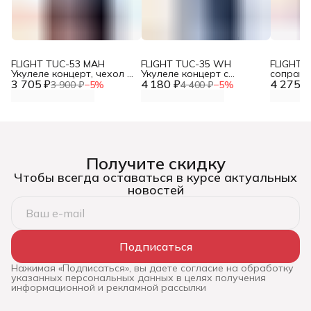
FLIGHT TUC-53 MAH
FLIGHT TUC-35 WH
FLIGHT 
Укулеле концерт, чехол в
Укулеле концерт с
сопрано
3 705 ₽
комплекте
4 180 ₽
чехлом
4 275 ₽
3 900 ₽
−
5
%
4 400 ₽
−
5
%
Получите скидку
Чтобы всегда оставаться в курсе актуальных
новостей
Подписаться
Нажимая «Подписаться», вы даете согласие на обработку
указанных персональных данных в целях получения
информационной и рекламной рассылки