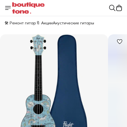
🛠️ Ремонт гитар
🔖 Акции
Акустические гитары