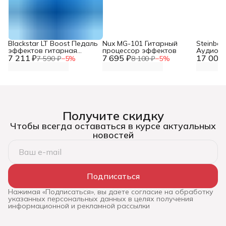
Blackstar LT Boost Педаль
Nux MG-101 Гитарный
Steinber
эффектов гитарная
процессор эффектов
Аудио и
7 211 ₽
бустер
7 695 ₽
17 000 
звукова
7 590 ₽
−
5
%
8 100 ₽
−
5
%
Получите скидку
Чтобы всегда оставаться в курсе актуальных
новостей
Подписаться
Нажимая «Подписаться», вы даете согласие на обработку
указанных персональных данных в целях получения
информационной и рекламной рассылки