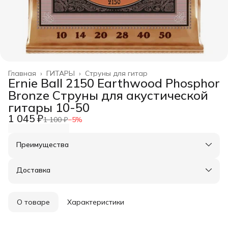
Главная
›
ГИТАРЫ
›
Струны для гитар
Ernie Ball 2150 Earthwood Phosphor
Bronze Cтруны для акустической
гитары 10-50
1 045 ₽
1 100 ₽
−
5
%
Преимущества
Оплата частями в Сплит
Доставка в пункты выдачи или до двери
Доставка
Удобный возврат
О товаре
Характеристики