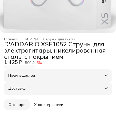
Главная
›
ГИТАРЫ
›
Струны для гитар
D'ADDARIO XSE1052 Струны для
электрогитары, никелированная
сталь, с покрытием
1 425 ₽
1 500 ₽
−
5
%
Преимущества
Оплата частями в Сплит
Доставка в пункты выдачи или до двери
Доставка
Удобный возврат
О товаре
Характеристики