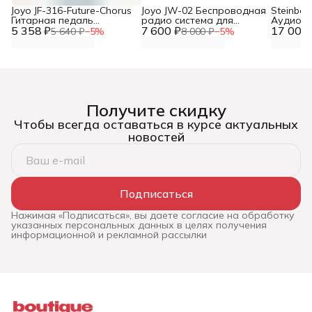
Joyo JF-316-Future-Chorus
Joyo JW-02 Беспроводная
Steinber
Гитарная педаль
радио система для
Аудио и
5 358 ₽
эффектов хорус
7 600 ₽
гитары
17 000 
звукова
5 640 ₽
−
5
%
8 000 ₽
−
5
%
Получите скидку
Чтобы всегда оставаться в курсе актуальных
новостей
Подписаться
Нажимая «Подписаться», вы даете согласие на обработку
указанных персональных данных в целях получения
информационной и рекламной рассылки