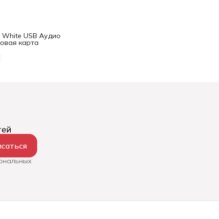
 1 White USB Аудио
ковая карта
тей
саться
сональных