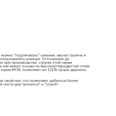
можно "подтягивать" сильнее, звучат громче и
 пользовались раньше. Отточенные до
o при производстве, струны этой серии
к как имеют основу из высокоуглеродистой стали
ун серии NYXL позволяет на 131% лучше держать
е свойства, что позволяет добиться более
части для "presence" и "crunch".