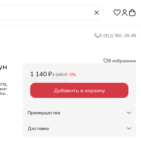
8 (912) 981-38-98
В избранное
ун
1 140 ₽
1 200 ₽
−
5
%
NYXL
ржат
Добавить в корзину
ись
д
ой
али
Преимущества
трун
Оплата частями в Сплит
Доставка в пункты выдачи или до двери
кого
Доставка
Удобный возврат
и