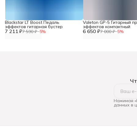
Blackstar LT Boost Педаль
Valeton GP-5 Гитарный п
эффектов гитарная бустер
эффектов компактный
7 211 ₽
6 650 ₽
7 590 ₽
−
5
%
7 000 ₽
−
5
%
Чт
Нажимая «
данных в 