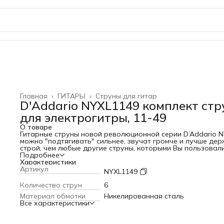
Главная
›
ГИТАРЫ
›
Струны для гитар
D'Addario NYXL1149 комплект стр
для электрогитры, 11-49
О товаре
Гитарные струны новой революционной серии D’Addario 
можно "подтягивать" сильнее, звучат громче и лучше де
строй, чем любые другие струны, которыми Вы пользовал
раньше. Отточенные до совершенства в разработке и по
Подробнее
полным контролем D’Addario при производстве, струны эт
Характеристики
серии изготавливаются в Нью-Йорке. Эта струны очень
Артикул
NYXL1149
прочные, так как имеют основу из высокоуглеродистой ст
(high-carbon steel). Новая технология при производстве с
Количество струн
6
серии NYXL позволяет на 131% лучше держать строй.
Материал обмотки
Никелированная сталь
Струны с никелевым покрытием имеют великолепные
Все характеристики
магнитные свойства, что позволяет добиться более высо
уровня звучания и лучшего звука в среднечастотной част
для "presence" и "crunch".