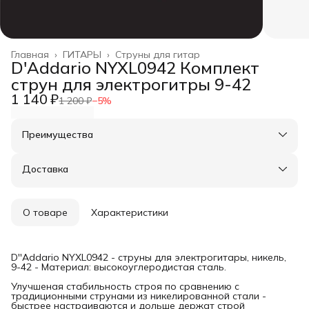
Главная
›
ГИТАРЫ
›
Струны для гитар
D'Addario NYXL0942 Комплект
струн для электрогитры 9-42
1 140 ₽
1 200 ₽
−
5
%
Преимущества
Оплата частями в Сплит
Доставка в пункты выдачи или до двери
Доставка
Удобный возврат
О товаре
Характеристики
D''Addario NYXL0942 - струны для электрогитары, никель,
9-42 - Материал: высокоуглеродистая сталь.
Улучшеная стабильность строя по сравнению с
традиционными струнами из никелированной стали -
быстрее настраиваются и дольше держат строй