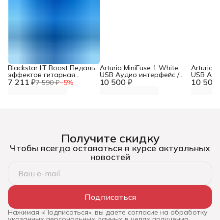
Blackstar LT Boost Педаль
Arturia MiniFuse 1 White
Arturia M
эффектов гитарная
USB Аудио интерфейс /
USB Ауд
7 211 ₽
бустер
10 500 ₽
звуковая карта
10 500 
звукова
7 590 ₽
−
5
%
Получите скидку
Чтобы всегда оставаться в курсе актуальных
новостей
Подписаться
Нажимая «Подписаться», вы даете согласие на обработку
указанных персональных данных в целях получения