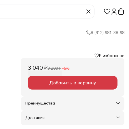
8 (912) 981-38-98
В избранное
3 040 ₽
3 200 ₽
−
5
%
Добавить в корзину
Преимущества
Оплата частями в Сплит
Доставка в пункты выдачи или до двери
Доставка
Удобный возврат