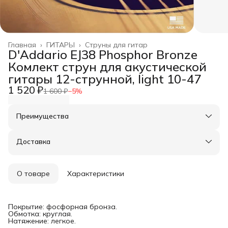
Главная
›
ГИТАРЫ
›
Струны для гитар
D'Addario EJ38 Phosphor Bronze
Комлект струн для акустической
гитары 12-струнной, light 10-47
1 520 ₽
1 600 ₽
−
5
%
Преимущества
Оплата частями в Сплит
Доставка в пункты выдачи или до двери
Доставка
Удобный возврат
О товаре
Характеристики
Покрытие: фосфорная бронза.
Обмотка: круглая.
Натяжение: легкое.