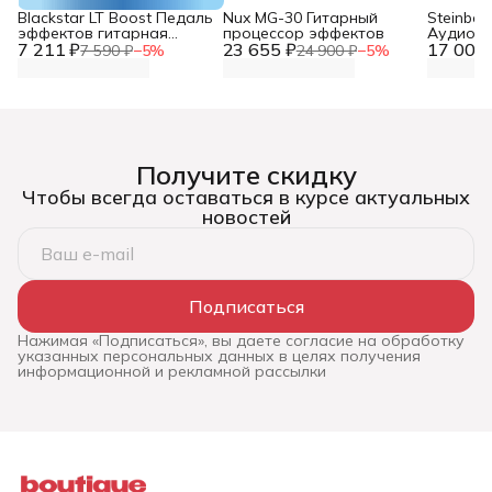
Blackstar LT Boost Педаль
Nux MG-30 Гитарный
Steinber
эффектов гитарная
процессор эффектов
Аудио и
7 211 ₽
бустер
23 655 ₽
17 000 
звукова
7 590 ₽
−
5
%
24 900 ₽
−
5
%
Получите скидку
Чтобы всегда оставаться в курсе актуальных
новостей
Подписаться
Нажимая «Подписаться», вы даете согласие на обработку
указанных персональных данных в целях получения
информационной и рекламной рассылки