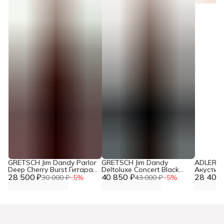
GRETSCH Jim Dandy Parlor
GRETSCH Jim Dandy
ADLER 
Deep Cherry Burst Гитара
Deltoluxe Concert Black
Акустич
28 500 ₽
акустическая
40 850 ₽
Top Гитара
28 405 
30 000 ₽
−
5
%
43 000 ₽
−
5
%
электроакустическая