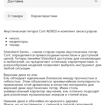
Доставка
Удобный возврат
О товаре
Характеристики
Акустическая гитара Cort AD810 и комплект аксессуаров:
чехол,
медиаторы,
тюнер.
Standard Series – самая старая серия акустических гитар
Cort, определяется превосходным качеством и доступной
ценой. Гитары линейки Standard доступны для начинающих
и любителей, но предлагают отличные характеристики, а
разнообразие моделей позволяет выбрать инструмент для
любой ситуации.
Верхняя дека из ели.
Ель обладает идеальным балансом между прочностью и
гибкостью. Этим объясняется чрезвычайная популярность
применения этой древесины в качестве материала для
верхней деки акустических гитар. Имея столь
универсальный характер звучания, ель отлично подходит
для различных музыкальных жанров и стилей игры.
Нижняя дека и обечайка из красного дерева.
Яркое, но естественное, с сильной и теплой серединой,