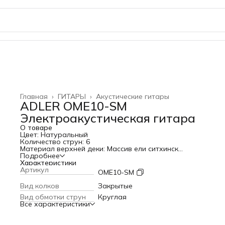
Главная
›
ГИТАРЫ
›
Акустические гитары
ADLER OME10-SM
Электроакустическая гитара
О товаре
Цвет: Натуральный
Количество струн: 6
Материал верхней деки: Массив ели ситхинской
Материал нижней деки: Красное дерево
Подробнее
Отделка: Open pore
Характеристики
Материал грифа: Красное дерево
Артикул
OME10-SM
Материал накладки грифа: Пао ферро
Количество ладов, шт.: 20
Вид колков
Закрытые
Страна происхождения: Китай
Вид обмотки струн
Круглая
Серия: Adler 10
Все характеристики
Форма корпуса: Оркестровая
Мензура, мм: 643 мм
Вес кг (нетто): 2.2