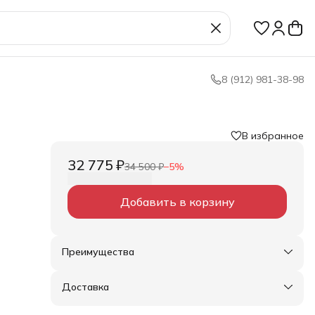
8 (912) 981-38-98
В избранное
32 775 ₽
34 500 ₽
−
5
%
Добавить в корзину
Преимущества
Оплата частями в Сплит
Доставка в пункты выдачи или до двери
Доставка
Удобный возврат