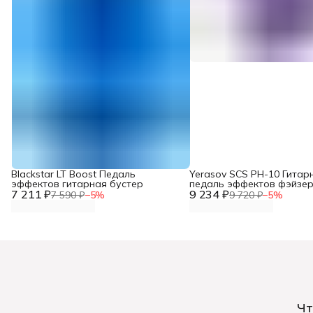
Blackstar LT Boost Педаль
Yerasov SCS PH-10 Гитар
эффектов гитарная бустер
педаль эффектов фэйзе
7 211 ₽
9 234 ₽
7 590 ₽
−
5
%
9 720 ₽
−
5
%
Чт