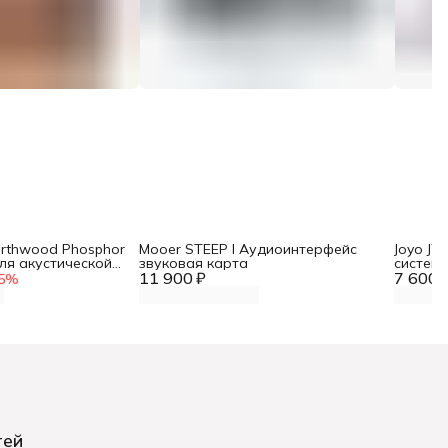
Earthwood Phosphor
Mooer STEEP I Аудиоинтерфейс
Joyo J
ля акустической
звуковая карта
система
11 900 ₽
7 600 
5
%
тей