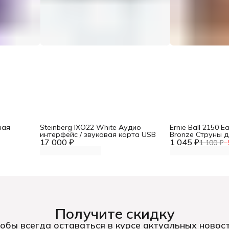
ная
Steinberg IXO22 White Аудио
Ernie Ball 2150 
р
интерфейс / звуковая карта USB
Bronze Cтруны д
17 000 ₽
1 045 ₽
гитары 10-50
1 100 ₽
−
Получите скидку
обы всегда оставаться в курсе актуальных новос